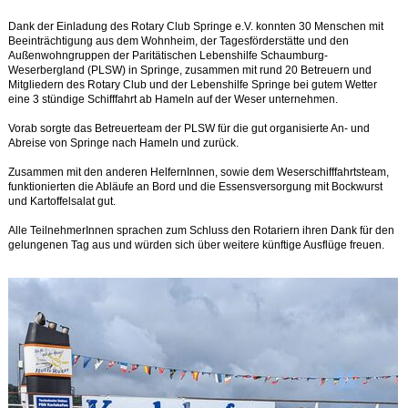
Dank der Einladung des Rotary Club Springe e.V. konnten 30 Menschen mit
Beeinträchtigung aus dem Wohnheim, der Tagesförderstätte und den
Außenwohngruppen der Paritätischen Lebenshilfe Schaumburg-
Weserbergland (PLSW) in Springe, zusammen mit rund 20 Betreuern und
Mitgliedern des Rotary Club und der Lebenshilfe Springe bei gutem Wetter
eine 3 stündige Schifffahrt ab Hameln auf der Weser unternehmen.
Vorab sorgte das Betreuerteam der PLSW für die gut organisierte An- und
Abreise von Springe nach Hameln und zurück.
Zusammen mit den anderen HelfernInnen, sowie dem Weserschifffahrtsteam,
funktionierten die Abläufe an Bord und die Essensversorgung mit Bockwurst
und Kartoffelsalat gut.
Alle TeilnehmerInnen sprachen zum Schluss den Rotariern ihren Dank für den
gelungenen Tag aus und würden sich über weitere künftige Ausflüge freuen.