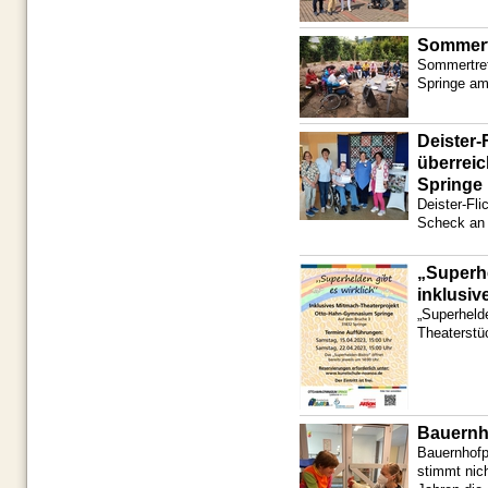
Sommertr
Sommertref
Springe am
Deister-
überrei
Springe
Deister-Fl
Scheck an 
„Superhe
inklusiv
„Superhelde
Theaterstü
Bauernh
Bauernhofp
stimmt nic