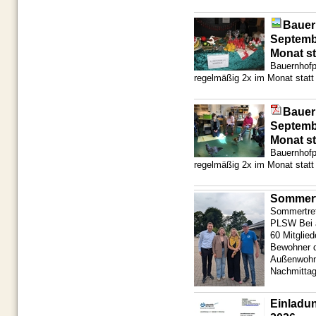
Bauer
Septemb
Monat st
Bauernhofp
regelmäßig 2x im Monat statt
Bauer
Septemb
Monat st
Bauernhofp
regelmäßig 2x im Monat statt
Sommert
Sommertref
PLSW Bei a
60 Mitglied
Bewohner 
Außenwohn
Nachmittag
Einladun