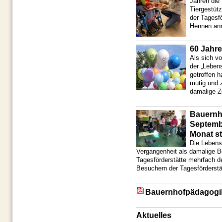
Jahren die
Tiergestütz
der Tagesf
Hennen anr
60 Jahre
Als sich v
der „Lebens
getroffen 
mutig und 
damalige Ze
Bauernho
Septemb
Monat st
Die Lebensh
Vergangenheit als damalige 
Tagesförderstätte mehrfach 
Besuchern der Tagesförderstä
Bauernhofpädagogi
Aktuelles