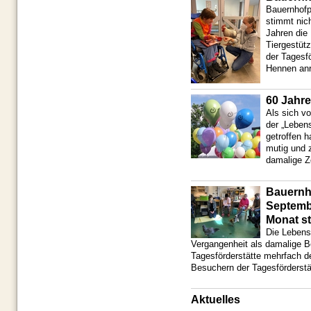
Bauernhofp
stimmt nic
Jahren die
Tiergestütz
der Tagesf
Hennen anr
60 Jahre
Als sich v
der „Lebens
getroffen 
mutig und 
damalige Ze
Bauernho
Septemb
Monat st
Die Lebensh
Vergangenheit als damalige 
Tagesförderstätte mehrfach 
Besuchern der Tagesförderstä
Aktuelles