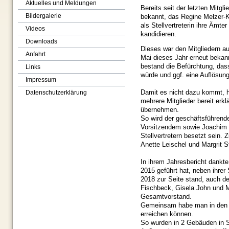
Aktuelles und Meldungen
Bereits seit der letzten Mit
Bildergalerie
bekannt, das Regine Melzer-K
als Stellvertreterin ihre Ämte
Videos
kandidieren.
Downloads
Dieses war den Mitgliedern 
Anfahrt
Mai dieses Jahr erneut beka
bestand die Befürchtung, dass
Links
würde und ggf. eine Auflösung
Impressum
Damit es nicht dazu kommt, h
Datenschutzerklärung
mehrere Mitglieder bereit erkl
übernehmen.
So wird der geschäftsführende
Vorsitzendem sowie Joachim 
Stellvertretern besetzt sein
Anette Leischel und Margrit S
In ihrem Jahresbericht dankte
2015 geführt hat, neben ihrer 
2018 zur Seite stand, auch d
Fischbeck, Gisela John und Mar
Gesamtvorstand.
Gemeinsam habe man in den zu
erreichen können.
So wurden in 2 Gebäuden in 