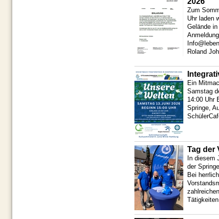
2026
Zum Sommer
Uhr laden w
Gelände in
Anmeldunge
Info@leben
Roland Joh
Integrat
Ein Mitmac
Samstag de
14:00 Uhr
Springe, A
SchülerCafe
Tag der 
In diesem 
der Springe
Bei herrli
Vorstandsm
zahlreiche
Tätigkeiten