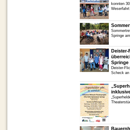
konnten 30
Weserfahrt
Sommertr
Sommertref
Springe am
Deister-
überrei
Springe
Deister-Fl
Scheck an 
„Superhe
inklusiv
„Superhelde
Theaterstü
Bauernh