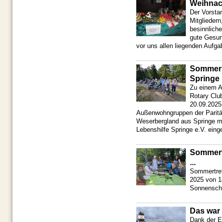
Weihnac
Der Vorsta
Mitglieder
besinnlich
gute Gesund
vor uns allen liegenden Aufga
Sommerl
Springe
Zu einem A
Rotary Clu
20.09.2025
Außenwohngruppen der Paritä
Weserbergland aus Springe mi
Lebenshilfe Springe e.V. eing
Sommert
...
Sommertref
2025 von 1
Sonnensch
Das war 
Dank der E