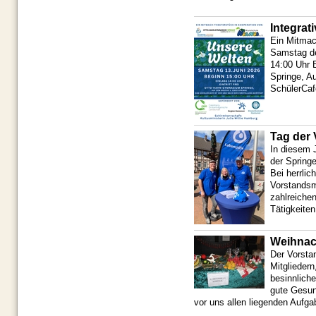
Integrat
Ein Mitmac
Samstag de
14:00 Uhr
Springe, A
SchülerCafe
Tag der 
In diesem 
der Springe
Bei herrli
Vorstandsm
zahlreiche
Tätigkeiten
Weihnac
Der Vorsta
Mitglieder
besinnlich
gute Gesund
vor uns allen liegenden Aufga